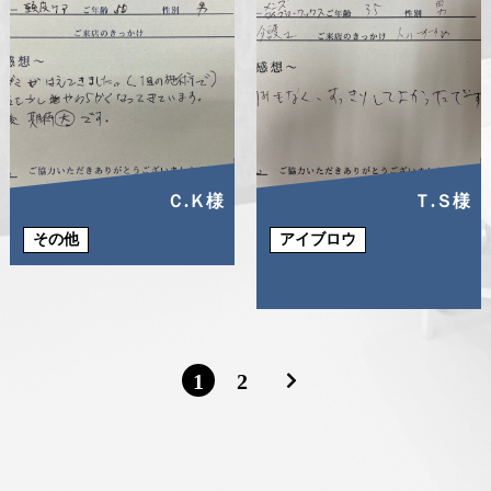
Ｃ.Ｋ様
Ｔ.Ｓ様
その他
アイブロウ
1
2