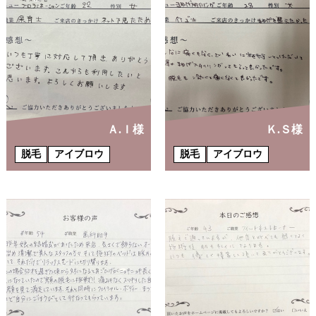
Ａ.Ｉ様
Ｋ.Ｓ様
脱毛
アイブロウ
脱毛
アイブロウ