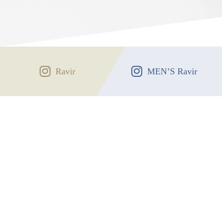
Ravir
MEN’S Ravir