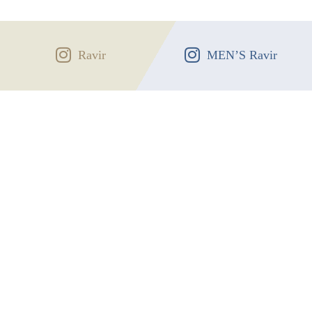
Ravir
MEN’S Ravir