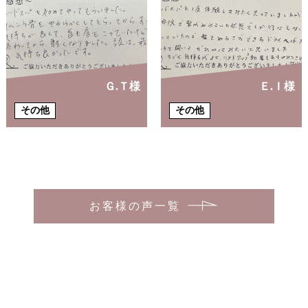
Ｇ.Ｔ様
Ｅ.Ｉ様
その他
その他
お客様の声一覧